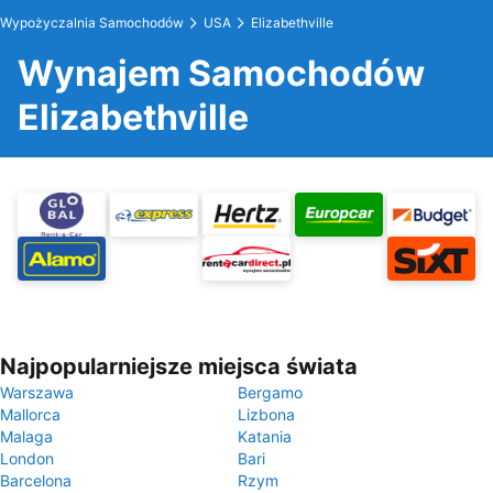
Wypożyczalnia Samochodów
USA
Elizabethville
Wynajem Samochodów
Elizabethville
Najpopularniejsze miejsca świata
Warszawa
Bergamo
Mallorca
Lizbona
Malaga
Katania
London
Bari
Barcelona
Rzym