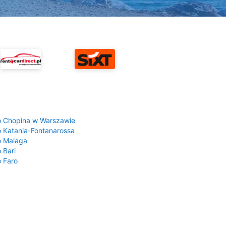
a
o Chopina w Warszawie
o Katania-Fontanarossa
o Malaga
 Bari
o Faro