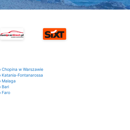
a
o Chopina w Warszawie
o Katania-Fontanarossa
o Malaga
 Bari
o Faro