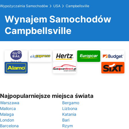
Wypożyczalnia Samochodów
USA
Campbellsville
Wynajem Samochodów
Campbellsville
Najpopularniejsze miejsca świata
Warszawa
Bergamo
Mallorca
Lizbona
Malaga
Katania
London
Bari
Barcelona
Rzym