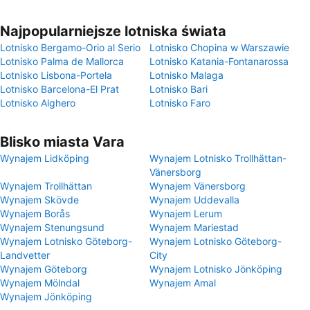
Najpopularniejsze lotniska świata
Lotnisko Bergamo-Orio al Serio
Lotnisko Chopina w Warszawie
Lotnisko Palma de Mallorca
Lotnisko Katania-Fontanarossa
Lotnisko Lisbona-Portela
Lotnisko Malaga
Lotnisko Barcelona-El Prat
Lotnisko Bari
Lotnisko Alghero
Lotnisko Faro
Blisko miasta Vara
Wynajem Lidköping
Wynajem Lotnisko Trollhättan-
Vänersborg
Wynajem Trollhättan
Wynajem Vänersborg
Wynajem Skövde
Wynajem Uddevalla
Wynajem Borås
Wynajem Lerum
Wynajem Stenungsund
Wynajem Mariestad
Wynajem Lotnisko Göteborg-
Wynajem Lotnisko Göteborg-
Landvetter
City
Wynajem Göteborg
Wynajem Lotnisko Jönköping
Wynajem Mölndal
Wynajem Amal
Wynajem Jönköping