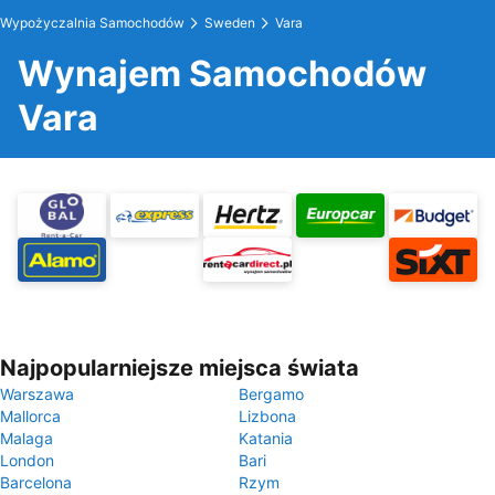
Wypożyczalnia Samochodów
Sweden
Vara
Wynajem Samochodów
Vara
Najpopularniejsze miejsca świata
Warszawa
Bergamo
Mallorca
Lizbona
Malaga
Katania
London
Bari
Barcelona
Rzym