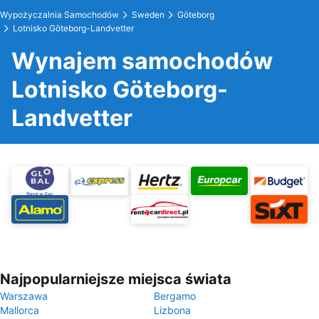
Wypożyczalnia Samochodów
Sweden
Göteborg
Lotnisko Göteborg-Landvetter
Wynajem samochodów
Lotnisko Göteborg-
Landvetter
Najpopularniejsze miejsca świata
Warszawa
Bergamo
Mallorca
Lizbona