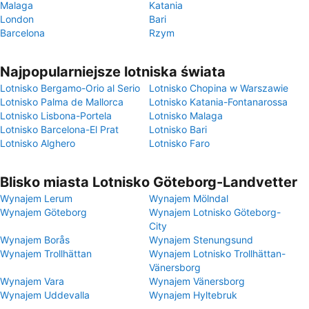
Malaga
Katania
London
Bari
Barcelona
Rzym
Najpopularniejsze lotniska świata
Lotnisko Bergamo-Orio al Serio
Lotnisko Chopina w Warszawie
Lotnisko Palma de Mallorca
Lotnisko Katania-Fontanarossa
Lotnisko Lisbona-Portela
Lotnisko Malaga
Lotnisko Barcelona-El Prat
Lotnisko Bari
Lotnisko Alghero
Lotnisko Faro
Blisko miasta Lotnisko Göteborg-Landvetter
Wynajem Lerum
Wynajem Mölndal
Wynajem Göteborg
Wynajem Lotnisko Göteborg-
City
Wynajem Borås
Wynajem Stenungsund
Wynajem Trollhättan
Wynajem Lotnisko Trollhättan-
Vänersborg
Wynajem Vara
Wynajem Vänersborg
Wynajem Uddevalla
Wynajem Hyltebruk