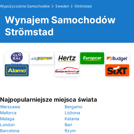
Wypożyczalnia Samochodów
Sweden
Strömstad
Wynajem Samochodów
Strömstad
Najpopularniejsze miejsca świata
Warszawa
Bergamo
Mallorca
Lizbona
Malaga
Katania
London
Bari
Barcelona
Rzym