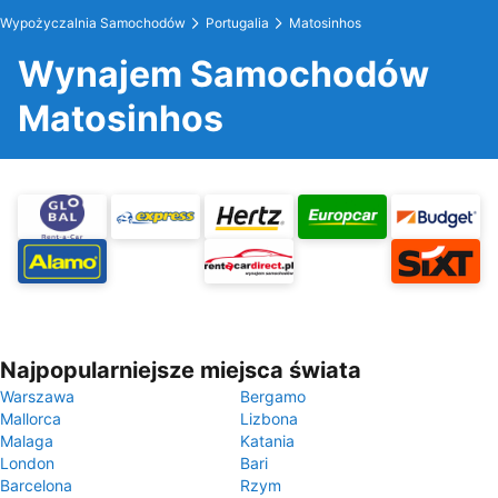
Wypożyczalnia Samochodów
Portugalia
Matosinhos
Wynajem Samochodów
Matosinhos
Najpopularniejsze miejsca świata
Warszawa
Bergamo
Mallorca
Lizbona
Malaga
Katania
London
Bari
Barcelona
Rzym