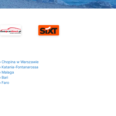
a
o Chopina w Warszawie
o Katania-Fontanarossa
o Malaga
 Bari
o Faro