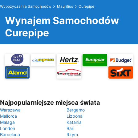
Wypożyczalnia Samochodów
Mauritius
Curepipe
Wynajem Samochodów
Curepipe
Najpopularniejsze miejsca świata
Warszawa
Bergamo
Mallorca
Lizbona
Malaga
Katania
London
Bari
Barcelona
Rzym