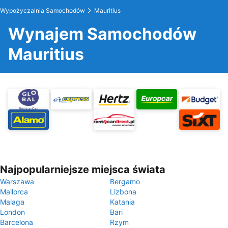
Wypożyczalnia Samochodów
Mauritius
Wynajem Samochodów
Mauritius
Najpopularniejsze miejsca świata
Warszawa
Bergamo
Mallorca
Lizbona
Malaga
Katania
London
Bari
Barcelona
Rzym