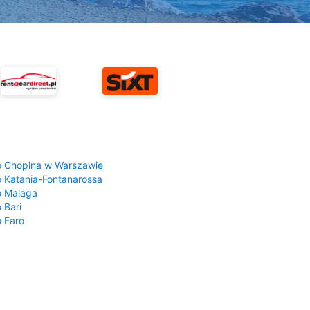
a
o Chopina w Warszawie
o Katania-Fontanarossa
o Malaga
 Bari
o Faro