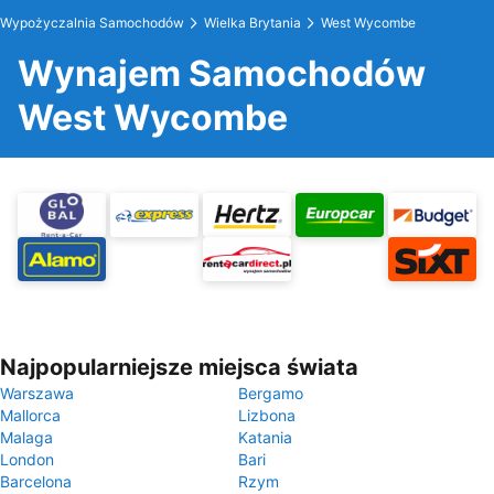
Wypożyczalnia Samochodów
Wielka Brytania
West Wycombe
Wynajem Samochodów
West Wycombe
Najpopularniejsze miejsca świata
Warszawa
Bergamo
Mallorca
Lizbona
Malaga
Katania
London
Bari
Barcelona
Rzym