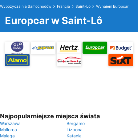
Wypożyczalnia Samochodów
Francja
Saint-Lô
Wynajem Europcar
Europcar w Saint-Lô
Najpopularniejsze miejsca świata
Warszawa
Bergamo
Mallorca
Lizbona
Malaga
Katania