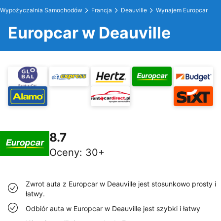
Wypożyczalnia Samochodów
Francja
Deauville
Wynajem Europcar
Europcar w Deauville
8.7
Oceny
:
30+
Zwrot auta z Europcar w Deauville jest stosunkowo prosty i
łatwy.
Odbiór auta w Europcar w Deauville jest szybki i łatwy