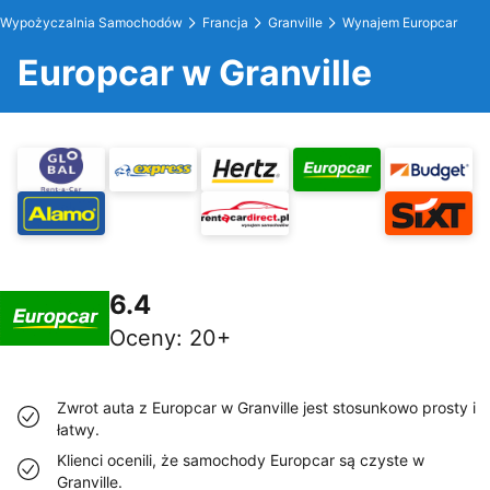
Wypożyczalnia Samochodów
Francja
Granville
Wynajem Europcar
Europcar w Granville
6.4
Oceny
:
20+
Zwrot auta z Europcar w Granville jest stosunkowo prosty i
łatwy.
Klienci ocenili, że samochody Europcar są czyste w
Granville.