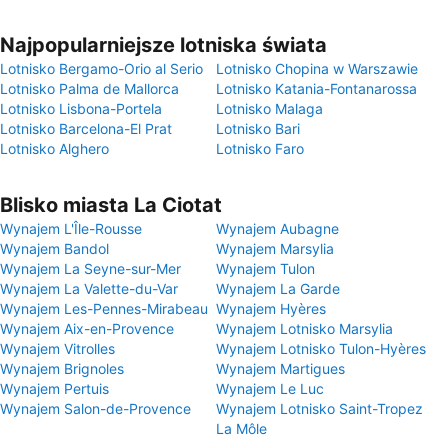
Najpopularniejsze lotniska świata
Lotnisko Bergamo-Orio al Serio
Lotnisko Chopina w Warszawie
Lotnisko Palma de Mallorca
Lotnisko Katania-Fontanarossa
Lotnisko Lisbona-Portela
Lotnisko Malaga
Lotnisko Barcelona-El Prat
Lotnisko Bari
Lotnisko Alghero
Lotnisko Faro
Blisko miasta La Ciotat
Wynajem L'Île-Rousse
Wynajem Aubagne
Wynajem Bandol
Wynajem Marsylia
Wynajem La Seyne-sur-Mer
Wynajem Tulon
Wynajem La Valette-du-Var
Wynajem La Garde
Wynajem Les-Pennes-Mirabeau
Wynajem Hyères
Wynajem Aix-en-Provence
Wynajem Lotnisko Marsylia
Wynajem Vitrolles
Wynajem Lotnisko Tulon-Hyères
Wynajem Brignoles
Wynajem Martigues
Wynajem Pertuis
Wynajem Le Luc
Wynajem Salon-de-Provence
Wynajem Lotnisko Saint-Tropez
La Môle