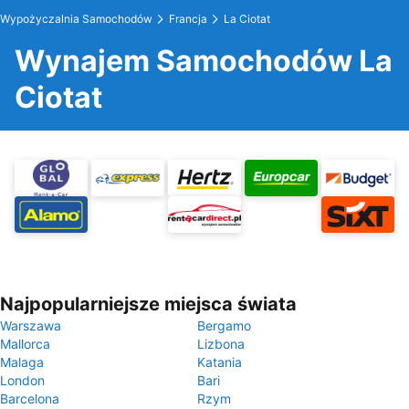
Wypożyczalnia Samochodów
Francja
La Ciotat
Wynajem Samochodów La
Ciotat
Najpopularniejsze miejsca świata
Warszawa
Bergamo
Mallorca
Lizbona
Malaga
Katania
London
Bari
Barcelona
Rzym