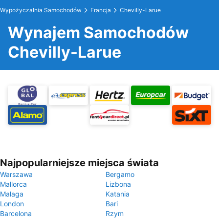
Wypożyczalnia Samochodów
Francja
Chevilly-Larue
Wynajem Samochodów
Chevilly-Larue
Najpopularniejsze miejsca świata
Warszawa
Bergamo
Mallorca
Lizbona
Malaga
Katania
London
Bari
Barcelona
Rzym