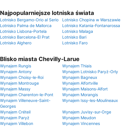
Najpopularniejsze lotniska świata
Lotnisko Bergamo-Orio al Serio
Lotnisko Chopina w Warszawie
Lotnisko Palma de Mallorca
Lotnisko Katania-Fontanarossa
Lotnisko Lisbona-Portela
Lotnisko Malaga
Lotnisko Barcelona-El Prat
Lotnisko Bari
Lotnisko Alghero
Lotnisko Faro
Blisko miasta Chevilly-Larue
Wynajem Rungis
Wynajem Thiais
Wynajem Antony
Wynajem Lotnisko Paryż-Orly
Wynajem Choisy-le-Roi
Wynajem Bagneux
Wynajem Montrouge
Wynajem Alfortville
Wynajem Massy
Wynajem Maisons-Alfort
Wynajem Charenton-le-Pont
Wynajem Morangis
Wynajem Villeneuve-Saint-
Wynajem Issy-les-Moulineaux
Georges
Wynajem Créteil
Wynajem Juvisy-sur-Orge
Wynajem Paryż
Wynajem Meudon
Wynajem Villebon
Wynajem Vincennes