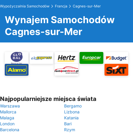
Wypożyczalnia Samochodów
Francja
Cagnes-sur-Mer
Wynajem Samochodów
Cagnes-sur-Mer
Najpopularniejsze miejsca świata
Warszawa
Bergamo
Mallorca
Lizbona
Malaga
Katania
London
Bari
Barcelona
Rzym