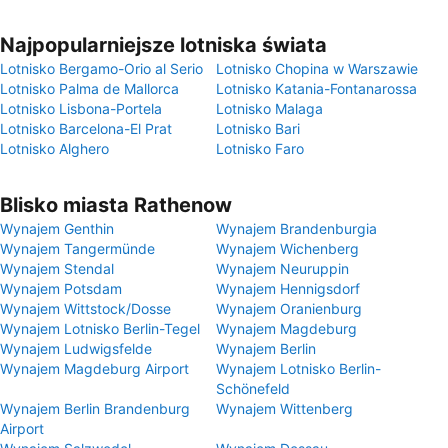
Najpopularniejsze lotniska świata
Lotnisko Bergamo-Orio al Serio
Lotnisko Chopina w Warszawie
Lotnisko Palma de Mallorca
Lotnisko Katania-Fontanarossa
Lotnisko Lisbona-Portela
Lotnisko Malaga
Lotnisko Barcelona-El Prat
Lotnisko Bari
Lotnisko Alghero
Lotnisko Faro
Blisko miasta Rathenow
Wynajem Genthin
Wynajem Brandenburgia
Wynajem Tangermünde
Wynajem Wichenberg
Wynajem Stendal
Wynajem Neuruppin
Wynajem Potsdam
Wynajem Hennigsdorf
Wynajem Wittstock/Dosse
Wynajem Oranienburg
Wynajem Lotnisko Berlin-Tegel
Wynajem Magdeburg
Wynajem Ludwigsfelde
Wynajem Berlin
Wynajem Magdeburg Airport
Wynajem Lotnisko Berlin-
Schönefeld
Wynajem Berlin Brandenburg
Wynajem Wittenberg
Airport