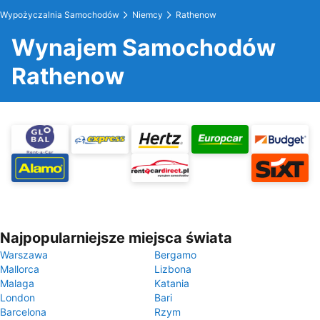
Wypożyczalnia Samochodów
Niemcy
Rathenow
Wynajem Samochodów
Rathenow
Najpopularniejsze miejsca świata
Warszawa
Bergamo
Mallorca
Lizbona
Malaga
Katania
London
Bari
Barcelona
Rzym