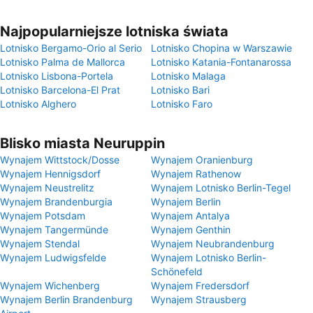
Najpopularniejsze lotniska świata
Lotnisko Bergamo-Orio al Serio
Lotnisko Chopina w Warszawie
Lotnisko Palma de Mallorca
Lotnisko Katania-Fontanarossa
Lotnisko Lisbona-Portela
Lotnisko Malaga
Lotnisko Barcelona-El Prat
Lotnisko Bari
Lotnisko Alghero
Lotnisko Faro
Blisko miasta Neuruppin
Wynajem Wittstock/Dosse
Wynajem Oranienburg
Wynajem Hennigsdorf
Wynajem Rathenow
Wynajem Neustrelitz
Wynajem Lotnisko Berlin-Tegel
Wynajem Brandenburgia
Wynajem Berlin
Wynajem Potsdam
Wynajem Antalya
Wynajem Tangermünde
Wynajem Genthin
Wynajem Stendal
Wynajem Neubrandenburg
Wynajem Ludwigsfelde
Wynajem Lotnisko Berlin-
Schönefeld
Wynajem Wichenberg
Wynajem Fredersdorf
Wynajem Berlin Brandenburg
Wynajem Strausberg