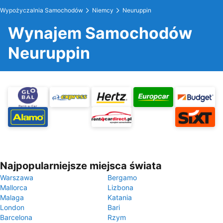
Wypożyczalnia Samochodów
Niemcy
Neuruppin
Wynajem Samochodów
Neuruppin
Najpopularniejsze miejsca świata
Warszawa
Bergamo
Mallorca
Lizbona
Malaga
Katania
London
Bari
Barcelona
Rzym