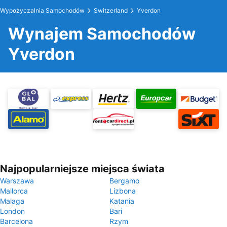
Wypożyczalnia Samochodów
Switzerland
Yverdon
Wynajem Samochodów
Yverdon
Najpopularniejsze miejsca świata
Warszawa
Bergamo
Mallorca
Lizbona
Malaga
Katania
London
Bari
Barcelona
Rzym