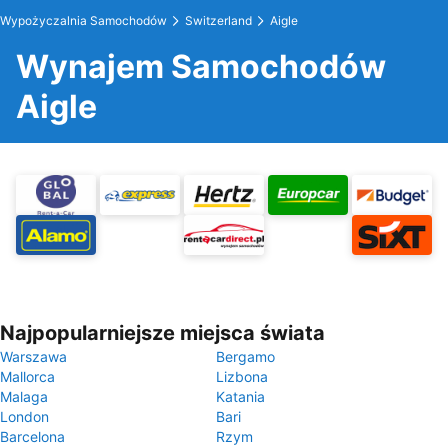
Wypożyczalnia Samochodów
Switzerland
Aigle
Wynajem Samochodów
Aigle
Najpopularniejsze miejsca świata
Warszawa
Bergamo
Mallorca
Lizbona
Malaga
Katania
London
Bari
Barcelona
Rzym