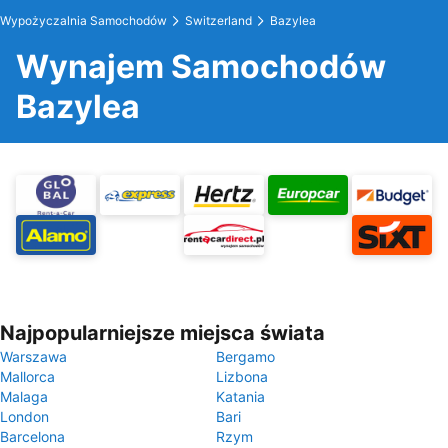
Wypożyczalnia Samochodów
Switzerland
Bazylea
Wynajem Samochodów
Bazylea
Najpopularniejsze miejsca świata
Warszawa
Bergamo
Mallorca
Lizbona
Malaga
Katania
London
Bari
Barcelona
Rzym