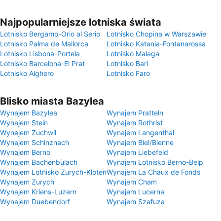
Najpopularniejsze lotniska świata
Lotnisko Bergamo-Orio al Serio
Lotnisko Chopina w Warszawie
Lotnisko Palma de Mallorca
Lotnisko Katania-Fontanarossa
Lotnisko Lisbona-Portela
Lotnisko Malaga
Lotnisko Barcelona-El Prat
Lotnisko Bari
Lotnisko Alghero
Lotnisko Faro
Blisko miasta Bazylea
Wynajem Bazylea
Wynajem Pratteln
Wynajem Stein
Wynajem Rothrist
Wynajem Zuchwil
Wynajem Langenthal
Wynajem Schinznach
Wynajem Biel/Bienne
Wynajem Berno
Wynajem Liebefeld
Wynajem Bachenbülach
Wynajem Lotnisko Berno-Belp
Wynajem Lotnisko Zurych-Kloten
Wynajem La Chaux de Fonds
Wynajem Zurych
Wynajem Cham
Wynajem Kriens-Luzern
Wynajem Lucerna
Wynajem Duebendorf
Wynajem Szafuza