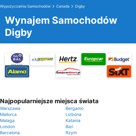
Wypożyczalnia Samochodów
Canada
Digby
Wynajem Samochodów
Digby
Najpopularniejsze miejsca świata
Warszawa
Bergamo
Mallorca
Lizbona
Malaga
Katania
London
Bari
Barcelona
Rzym