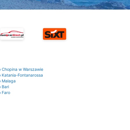
a
o Chopina w Warszawie
o Katania-Fontanarossa
o Malaga
 Bari
o Faro