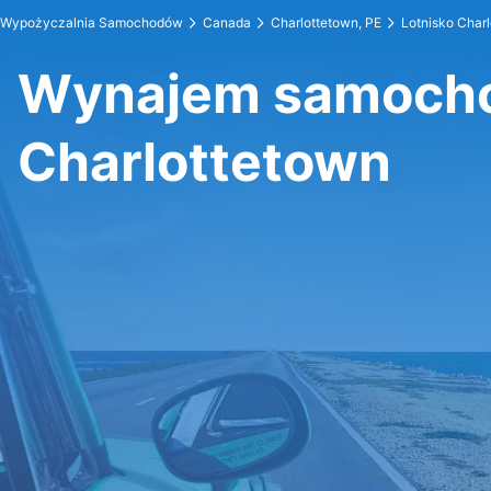
Wypożyczalnia Samochodów
Canada
Charlottetown, PE
Lotnisko Char
Wynajem samocho
Charlottetown