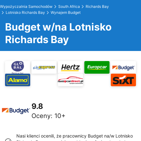
Wypożyczalnia Samochodów
South Africa
Richards Bay
Lotnisko Richards Bay
Wynajem Budget
Budget w/na Lotnisko
Richards Bay
9.8
Oceny
:
10+
Nasi klienci ocenili, że pracownicy Budget na/w Lotnisko