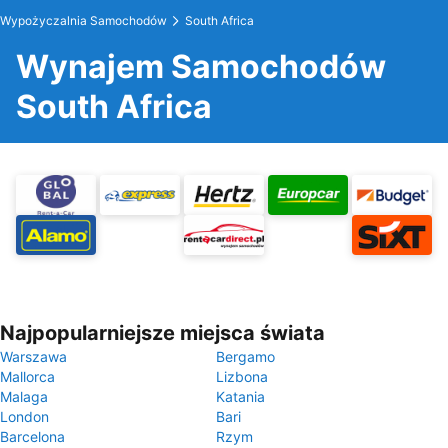
Wypożyczalnia Samochodów
South Africa
Wynajem Samochodów
South Africa
Najpopularniejsze miejsca świata
Warszawa
Bergamo
Mallorca
Lizbona
Malaga
Katania
London
Bari
Barcelona
Rzym