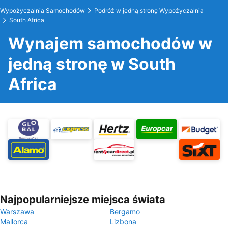
Wypożyczalnia Samochodów
Podróż w jedną stronę Wypożyczalnia
South Africa
Wynajem samochodów w
jedną stronę w South
Africa
Najpopularniejsze miejsca świata
Warszawa
Bergamo
Mallorca
Lizbona