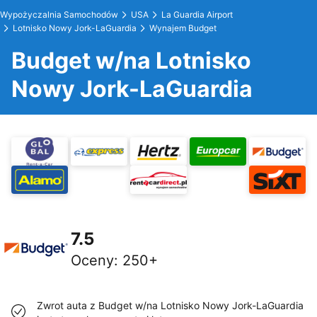
Wypożyczalnia Samochodów
USA
La Guardia Airport
Lotnisko Nowy Jork-LaGuardia
Wynajem Budget
Budget w/na Lotnisko
Nowy Jork-LaGuardia
7.5
Oceny
:
250+
Zwrot auta z Budget w/na Lotnisko Nowy Jork-LaGuardia