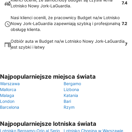
7.4
Lotnisko Nowy Jork-LaGuardia.
Nasi klienci ocenili, że pracownicy Budget na/w Lotnisko
Nowy Jork-LaGuardia zapewniają szybką i profesjonalną
7.2
obsługę klienta.
Odbiór auta w Budget na/w Lotnisko Nowy Jork-LaGuardia
7
jest szybki i łatwy
Najpopularniejsze miejsca świata
Warszawa
Bergamo
Mallorca
Lizbona
Malaga
Katania
London
Bari
Barcelona
Rzym
Najpopularniejsze lotniska świata
Lotnisko Bergamo-Orio al Serio
Lotnisko Chopina w Warszawie