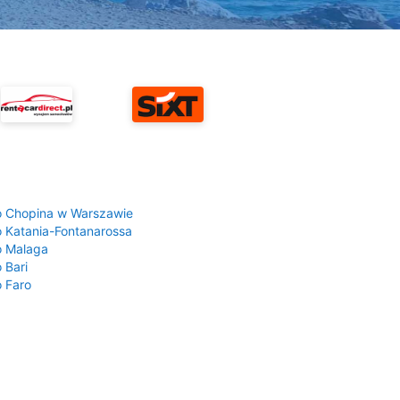
a
o Chopina w Warszawie
o Katania-Fontanarossa
o Malaga
 Bari
o Faro