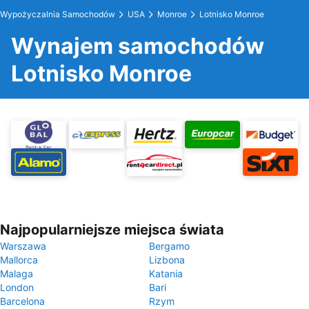
Wypożyczalnia Samochodów
USA
Monroe
Lotnisko Monroe
Wynajem samochodów
Lotnisko Monroe
Najpopularniejsze miejsca świata
Warszawa
Bergamo
Mallorca
Lizbona
Malaga
Katania
London
Bari
Barcelona
Rzym