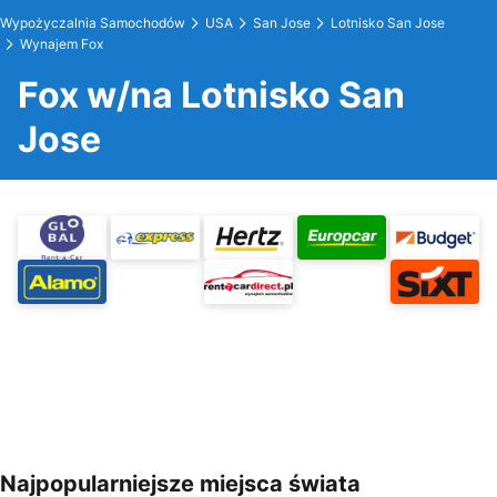
Wypożyczalnia Samochodów
USA
San Jose
Lotnisko San Jose
Wynajem Fox
Fox w/na Lotnisko San
Jose
Najpopularniejsze miejsca świata