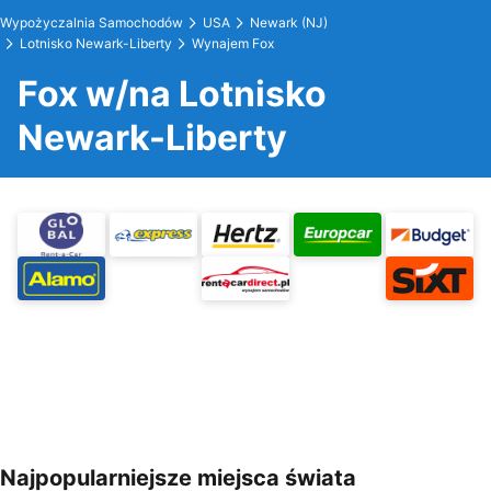
Wypożyczalnia Samochodów
USA
Newark (NJ)
Lotnisko Newark-Liberty
Wynajem Fox
Fox w/na Lotnisko
Newark-Liberty
Najpopularniejsze miejsca świata