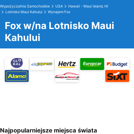
Wypożyczalnia Samochodów
USA
Hawaii - Maui Island, HI
Lotnisko Maui Kahului
Wynajem Fox
Fox w/na Lotnisko Maui
Kahului
Najpopularniejsze miejsca świata