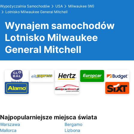
Wypożyczalnia Samochodów
USA
Milwaukee (WI)
Lotnisko Milwaukee General Mitchell
Wynajem samochodów
Lotnisko Milwaukee
General Mitchell
Najpopularniejsze miejsca świata
Warszawa
Bergamo
Mallorca
Lizbona