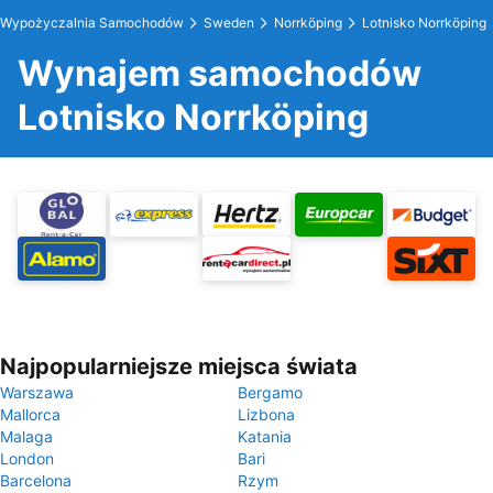
Wypożyczalnia Samochodów
Sweden
Norrköping
Lotnisko Norrköping
Wynajem samochodów
Lotnisko Norrköping
Najpopularniejsze miejsca świata
Warszawa
Bergamo
Mallorca
Lizbona
Malaga
Katania
London
Bari
Barcelona
Rzym