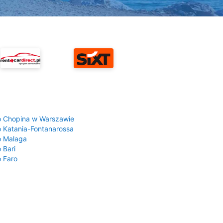
a
o Chopina w Warszawie
o Katania-Fontanarossa
o Malaga
 Bari
o Faro