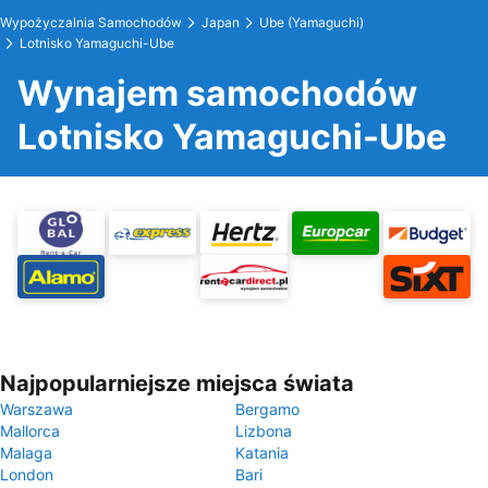
Wypożyczalnia Samochodów
Japan
Ube (Yamaguchi)
Lotnisko Yamaguchi-Ube
Wynajem samochodów
Lotnisko Yamaguchi-Ube
Najpopularniejsze miejsca świata
Warszawa
Bergamo
Mallorca
Lizbona
Malaga
Katania
London
Bari