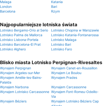
Malaga
Katania
London
Bari
Barcelona
Rzym
Najpopularniejsze lotniska świata
Lotnisko Bergamo-Orio al Serio
Lotnisko Chopina w Warszawie
Lotnisko Palma de Mallorca
Lotnisko Katania-Fontanarossa
Lotnisko Lisbona-Portela
Lotnisko Malaga
Lotnisko Barcelona-El Prat
Lotnisko Bari
Lotnisko Alghero
Lotnisko Faro
Blisko miasta Lotnisko Perpignan-Rivesaltes
Wynajem Perpignan
Wynajem Canet-en-Roussillon
Wynajem Argeles-sur-Mer
Wynajem Le Boulou
Wynajem Amélie-les-Bains-
Wynajem Prades
Palalda
Wynajem Narbona
Wynajem Carcassonne
Wynajem Lotnisko Carcassonne
Wynajem Font-Romeu-Odeillo-
Via
Wynajem Béziers
Wynajem Lotnisko Béziers Cap
d'Agde