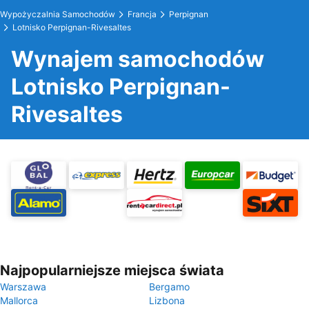
Wypożyczalnia Samochodów
Francja
Perpignan
Lotnisko Perpignan-Rivesaltes
Wynajem samochodów
Lotnisko Perpignan-
Rivesaltes
Najpopularniejsze miejsca świata
Warszawa
Bergamo
Mallorca
Lizbona