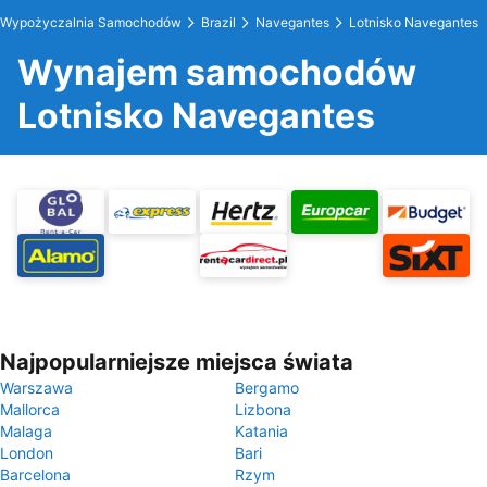
Wypożyczalnia Samochodów
Brazil
Navegantes
Lotnisko Navegantes
Wynajem samochodów
Lotnisko Navegantes
Najpopularniejsze miejsca świata
Warszawa
Bergamo
Mallorca
Lizbona
Malaga
Katania
London
Bari
Barcelona
Rzym