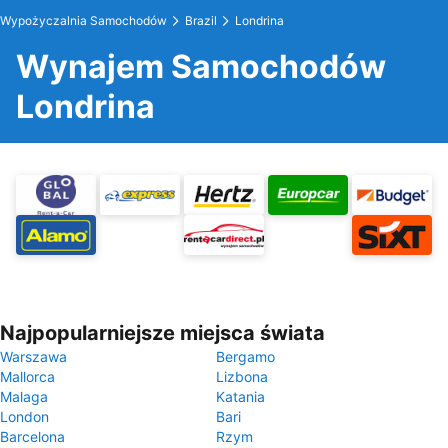
Wypożyczalnia Samochodów
Brazil
Londrina
Wynajem Samochodów
Londrina
Najpopularniejsze miejsca świata
Warszawa
Bergamo
Mallorca
Lizbona
Malaga
Katania
London
Bari
Barcelona
Rzym