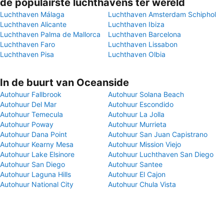
de populairste luchthavens ter wereld
Luchthaven Málaga
Luchthaven Amsterdam Schiphol
Luchthaven Alicante
Luchthaven Ibiza
Luchthaven Palma de Mallorca
Luchthaven Barcelona
Luchthaven Faro
Luchthaven Lissabon
Luchthaven Pisa
Luchthaven Olbia
In de buurt van Oceanside
Autohuur Fallbrook
Autohuur Solana Beach
Autohuur Del Mar
Autohuur Escondido
Autohuur Temecula
Autohuur La Jolla
Autohuur Poway
Autohuur Murrieta
Autohuur Dana Point
Autohuur San Juan Capistrano
Autohuur Kearny Mesa
Autohuur Mission Viejo
Autohuur Lake Elsinore
Autohuur Luchthaven San Diego
Autohuur San Diego
Autohuur Santee
Autohuur Laguna Hills
Autohuur El Cajon
Autohuur National City
Autohuur Chula Vista