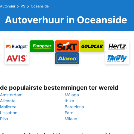
Autohuur
VS
Oceanside
Autoverhuur in Oceanside
de populairste bestemmingen ter wereld
Amsterdam
Málaga
Alicante
Ibiza
Mallorca
Barcelona
Lissabon
Faro
Pisa
Milaan