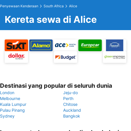
Penyewaan Kenderaan
South Africa
Alice
Kereta sewa di Alice
Destinasi yang popular di seluruh dunia
London
Jeju-do
Melbourne
Perth
Kuala Lumpur
Chitose
Pulau Pinang
Auckland
Sydney
Bangkok