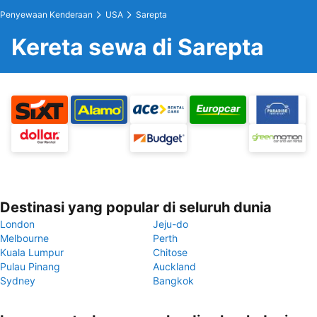
Penyewaan Kenderaan
USA
Sarepta
Kereta sewa di Sarepta
Destinasi yang popular di seluruh dunia
London
Jeju-do
Melbourne
Perth
Kuala Lumpur
Chitose
Pulau Pinang
Auckland
Sydney
Bangkok