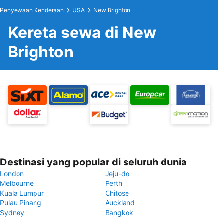
Penyewaan Kenderaan
USA
New Brighton
Kereta sewa di New
Brighton
Destinasi yang popular di seluruh dunia
London
Jeju-do
Melbourne
Perth
Kuala Lumpur
Chitose
Pulau Pinang
Auckland
Sydney
Bangkok