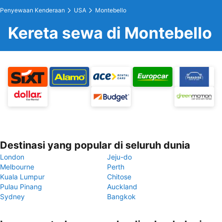
Penyewaan Kenderaan
USA
Montebello
Kereta sewa di Montebello
Destinasi yang popular di seluruh dunia
London
Jeju-do
Melbourne
Perth
Kuala Lumpur
Chitose
Pulau Pinang
Auckland
Sydney
Bangkok