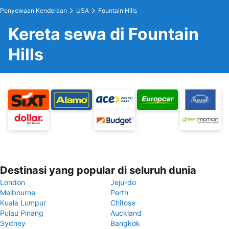
Penyewaan Kenderaan
USA
Fountain Hills
Kereta sewa di Fountain
Hills
Destinasi yang popular di seluruh dunia
London
Jeju-do
Melbourne
Perth
Kuala Lumpur
Chitose
Pulau Pinang
Auckland
Sydney
Bangkok