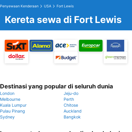
Penyewaan Kenderaan
USA
Fort Lewis
Kereta sewa di Fort Lewis
Destinasi yang popular di seluruh dunia
London
Jeju-do
Melbourne
Perth
Kuala Lumpur
Chitose
Pulau Pinang
Auckland
Sydney
Bangkok