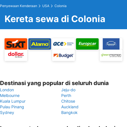
Penyewaan Kenderaan
USA
Colonia
Kereta sewa di Colonia
Destinasi yang popular di seluruh dunia
London
Jeju-do
Melbourne
Perth
Kuala Lumpur
Chitose
Pulau Pinang
Auckland
Sydney
Bangkok